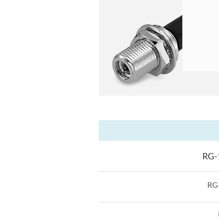
RG-
RG