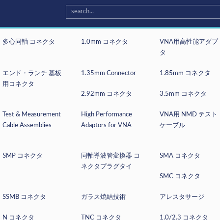
多心同軸 コネクタ
1.0mm コネクタ
VNA用高性能アダプ
タ
エンド・ランチ 基板
1.35mm Connector
1.85mm コネクタ
用コネクタ
2.92mm コネクタ
3.5mm コネクタ
Test & Measurement
High Performance
VNA用 NMD テスト
Cable Assemblies
Adaptors for VNA
ケーブル
クタ
>
MMCX BULKHEAD CRIMP JACK
SMP コネクタ
同軸導波管変換器 コ
SMA コネクタ
ネクタプラグタイ
SMC コネクタ
CRIMP JACK
SSMB コネクタ
ガラス焼結技術
アレスタサージ
MODEL NO.: FL97J1-BS5
N コネクタ
TNC コネクタ
1.0/2.3 コネクタ