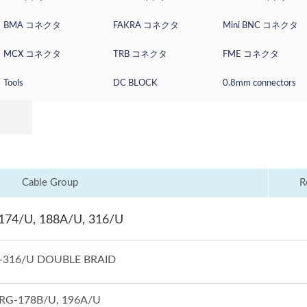
IMPEDANCE: 50
BMA コネクタ
FAKRA コネクタ
Mini BNC コネクタ
ASSEMBLY: E
MCX コネクタ
TRB コネクタ
FME コネクタ
Tools
DC BLOCK
0.8mm connectors
Cable Group
R
174/U, 188A/U, 316/U
-316/U DOUBLE BRAID
RG-178B/U, 196A/U