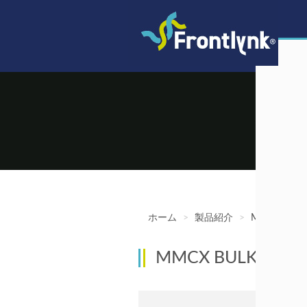
ホーム
>
製品紹介
>
MMCX コネ
MMCX BULKHEAD 