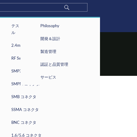
企業案内
テスト＆計測用ケーブ
会社概要
Philosophy
5G Solution
ル
Optical Communication
沿革
開発＆設計
製品紹介
2.4mm コネクタ
会社情報
ニュース
製造管理
お問い合わせ
RF Switch Series
Privacy Policy
認証と品質管理
SMP3 Connectors
サービス
SMPM コネクタ
SMB コネクタ
SSMA コネクタ
BNC コネクタ
1.6/5.6 コネクタ